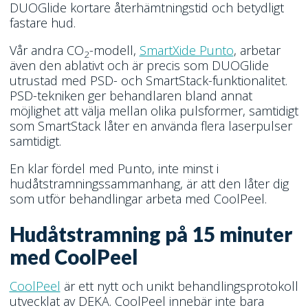
DUOGlide kortare återhämtningstid och betydligt
fastare hud.
Vår andra CO
-modell,
SmartXide Punto
, arbetar
2
även den ablativt och är precis som DUOGlide
utrustad med PSD- och SmartStack-funktionalitet.
PSD-tekniken ger behandlaren bland annat
möjlighet att välja mellan olika pulsformer, samtidigt
som SmartStack låter en använda flera laserpulser
samtidigt.
En klar fördel med Punto, inte minst i
hudåtstramningssammanhang, är att den låter dig
som utför behandlingar arbeta med CoolPeel.
Hudåtstramning på 15 minuter
med CoolPeel
CoolPeel
är ett nytt och unikt behandlingsprotokoll
utvecklat av DEKA. CoolPeel innebär inte bara