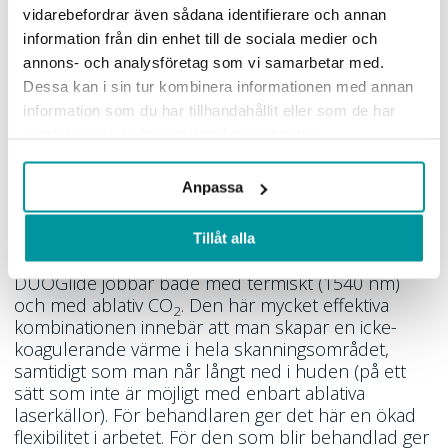
Marknadens bästa CO
-
2
vidarebefordrar även sådana identifierare och annan
maskinerna för
information från din enhet till de sociala medier och
hudåtstramningsbehandling
annons- och analysföretag som vi samarbetar med.
Dessa kan i sin tur kombinera informationen med annan
I Synos sortiment har vi i skrivande stund två av
information som du har tillhandahållit eller som de har
marknadens överlägset bästa CO
-lasrar, som båda
samlat in när du har använt deras tjänster.
2
levererar otroligt bra resultat när det kommer till
hudåtstramning.
Anpassa
DUOGlide
är den ena av dessa två maskiner. Den
här prisvinnande modellen har fått sitt namn från
Tillåt alla
det faktum att den kombinerar två våglängder –
DUOGlide jobbar både med termiskt (1540 nm)
och med ablativ CO
. Den här mycket effektiva
2
kombinationen innebär att man skapar en icke-
koagulerande värme i hela skanningsområdet,
samtidigt som man når långt ned i huden (på ett
sätt som inte är möjligt med enbart ablativa
laserkällor). För behandlaren ger det här en ökad
flexibilitet i arbetet. För den som blir behandlad ger