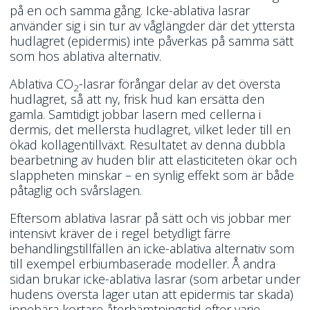
på en och samma gång. Icke-ablativa lasrar
använder sig i sin tur av våglängder där det yttersta
hudlagret (epidermis) inte påverkas på samma sätt
som hos ablativa alternativ.
Ablativa CO
-lasrar förångar delar av det översta
2
hudlagret, så att ny, frisk hud kan ersätta den
gamla. Samtidigt jobbar lasern med cellerna i
dermis, det mellersta hudlagret, vilket leder till en
ökad kollagentillväxt. Resultatet av denna dubbla
bearbetning av huden blir att elasticiteten ökar och
slappheten minskar – en synlig effekt som är både
påtaglig och svårslagen.
Eftersom ablativa lasrar på sätt och vis jobbar mer
intensivt kräver de i regel betydligt färre
behandlingstillfällen än icke-ablativa alternativ som
till exempel erbiumbaserade modeller. Å andra
sidan brukar icke-ablativa lasrar (som arbetar under
hudens översta lager utan att epidermis tar skada)
innebära kortare återhämtningstid efter varje