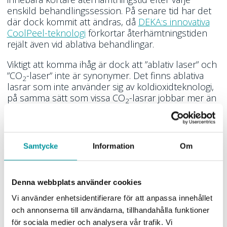
enskild behandlingssession. På senare tid har det
där dock kommit att ändras, då
DEKA:s innovativa
CoolPeel-teknologi
förkortar återhämtningstiden
rejält även vid ablativa behandlingar.
Viktigt att komma ihåg är dock att ”ablativ laser” och
”CO
-laser” inte är synonymer. Det finns ablativa
2
lasrar som inte använder sig av koldioxidteknologi,
på samma sätt som vissa CO
-lasrar jobbar mer än
2
enbart ablativt.
Samtycke
Information
Om
Denna webbplats använder cookies
Vi använder enhetsidentifierare för att anpassa innehållet
DUOGlide
– en prisvinnande CO
-laser.
2
och annonserna till användarna, tillhandahålla funktioner
för sociala medier och analysera vår trafik. Vi