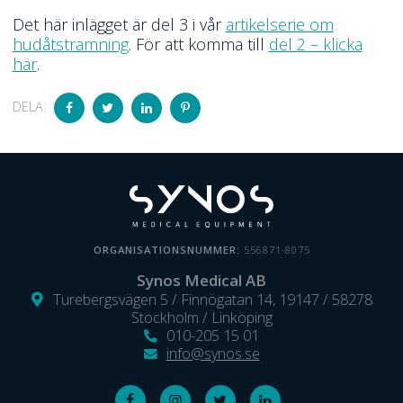
Det här inlägget är del 3 i vår
artikelserie om
hudåtstramning
. För att komma till
del 2 – klicka
här
.
DELA:
ORGANISATIONSNUMMER:
556871-8075
Synos Medical AB
Turebergsvägen 5 / Finnögatan 14, 19147 / 58278
Stockholm / Linköping
010-205 15 01
info@synos.se