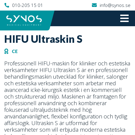
010-205 15 01
info@synos.se
Hem
»
HIFU
»
HIFU Ultraskin S
HIFU Ultraskin S
CE
Professionell HIFU-maskin för kliniker och estetiska
verksamheter HIFU Ultraskin S är en professionell
behandlingsmaskin utvecklad för kliniker, salonger
och estetiska verksamheter som arbetar med
avancerad icke-kirurgisk estetik i en kommersiell
och strukturerad miljö. Maskinen är framtagen för
professionell användning och kombinerar
fokuserad ultraljudsteknik med hög
användarvänlighet, flexibel konfiguration och tydlig
affärslogik. Ultraskin S är utformad för
verksamheter som vill erbjuda moderna estetiska