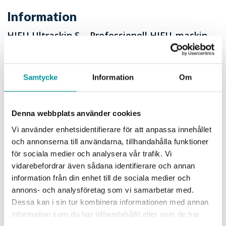
Information
HIFU Ultraskin S – Professionell HIFU-maskin
för kliniker och estetiska verksamheter
HIFU Ultraskin S är en professionell
behandlingsplattform för kliniker, salonger och spa
Samtycke
Information
Om
som vill arbeta med avancerad icke-kirurgisk estetik
i en trygg och strukturerad miljö. Med dual
handpiece, ett flexibelt cartridgesystem för ansikte
Denna webbplats använder cookies
och kropp samt ett tydligt touch-gränssnitt är
Vi använder enhetsidentifierare för att anpassa innehållet
Ultraskin S utvecklad för kommersiell drift och
och annonserna till användarna, tillhandahålla funktioner
effektivt arbetsflöde. För dig som investerar i
för sociala medier och analysera vår trafik. Vi
utrustning handlar det om kontroll, kvalitet och
långsiktig affärsnytta – utan medicinska löften eller
vidarebefordrar även sådana identifierare och annan
överdrivna påståenden.
information från din enhet till de sociala medier och
annons- och analysföretag som vi samarbetar med.
Dessa kan i sin tur kombinera informationen med annan
information som du har tillhandahållit eller som de har
samlat in när du har använt deras tjänster.