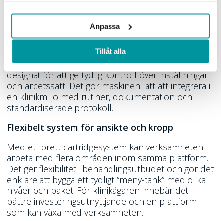
Byggd för klinisk vardag och kommersiell drift
Anpassa
Ultraskin S är framtagen för professionell
användning där tid, flöde och konsekvens spelar
Tillåt alla
roll. Dual handpiece gör det möjligt att arbeta mer
effektivt utan onödiga avbrott, och gränssnittet är
designat för att ge tydlig kontroll över inställningar
och arbetssätt. Det gör maskinen lätt att integrera i
en klinikmiljö med rutiner, dokumentation och
standardiserade protokoll.
Flexibelt system för ansikte och kropp
Med ett brett cartridgesystem kan verksamheten
arbeta med flera områden inom samma plattform.
Det ger flexibilitet i behandlingsutbudet och gör det
enklare att bygga ett tydligt “meny-tänk” med olika
nivåer och paket. För klinikägaren innebär det
bättre investeringsutnyttjande och en plattform
som kan växa med verksamheten.