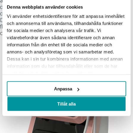
älska att det går så fort att få så bra resultat, eftersom
de då snabbt kan återgå till sina vardagsbestyr. Även
Denna webbplats använder cookies
du som behandlar kommer älska Jovenas snabbhet.
Vi använder enhetsidentifierare för att anpassa innehållet
Detta eftersom Jovena gör det möjligt att ta hand om
och annonserna till användarna, tillhandahålla funktioner
fler kunder på kortare tid – vilket ökar din dagliga
för sociala medier och analysera vår trafik. Vi
omsättning rejält!
vidarebefordrar även sådana identifierare och annan
information från din enhet till de sociala medier och
annons- och analysföretag som vi samarbetar med.
Dessa kan i sin tur kombinera informationen med annan
information som du har tillhandahållit eller som de har
samlat in när du har använt deras tjänster.
Anpassa
Tillåt alla