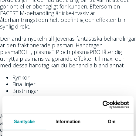
gör ont eller obehagligt för kunden. Eftersom en
FACESTIM-behandling är icke-invasiv är
återhämtningstiden helt obefintlig och effekten blir
synlig direkt.
Den andra nyckeln till Jovenas fantastiska behandlingar
är den fraktionerade plasman. Handtagen
plasmaROLL, plasmaTIP och plasmaPRO låter dig
utnyttja plasmans välgörande effekter till max, och
med dessa handtag kan du behandla bland annat:
Rynkor
Fina linjer
Bristningar
Ärr
Aktiv akne
Allt går extremt snabbt och smidigt. Eller vad sägs om
Samtycke
Information
Om
att kunna behandla en hel rygg på 15 minuter, och
dekolletage på 5 – 10 min? Dina kunder kommer att