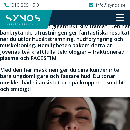
010-205 15 01
info@synos.se
Välkommen till en ny era av skönhetsvård! Med
vår senaste hudbehandlingsmaskin Jovena
har
teknologin tagit ett gigantiskt kliv framåt. Den här
banbrytande utrustningen ger fantastiska resultat
när du utför hudåtstramning, hudföryngring och
muskeltoning. Hemligheten bakom detta är
Jovenas två kraftfulla teknologier – fraktionerad
plasma och FACESTIM.
Med den här maskinen ger du dina kunder inte
bara ungdomligare och fastare hud. Du tonar
muskler både i ansiktet och på kroppen – snabbt
och smidigt!