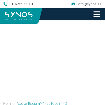
010-205 15 01
info@synos.se
Hem
»
Vad är Redium™? RedTouch PRO