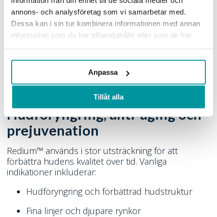
information från din enhet till de sociala medier och
Kollagen → hudförbättring
annons- och analysföretag som vi samarbetar med.
Dessa kan i sin tur kombinera informationen med annan
information som du har tillhandahållit eller som de har
Genom att arbeta direkt med kollagen förändras
hela behandlingslogiken. Huden behöver inte först
samlat in när du har använt deras tjänster.
ta skada för att sedan reparera sig – istället
stimuleras hudens struktur på ett mer biologiskt
Anpassa
precist sätt.
Tillåt alla
Hudföryngring, anti-aging och
prejuvenation
Redium™ används i stor utsträckning för att
förbättra hudens kvalitet över tid. Vanliga
indikationer inkluderar:
Hudföryngring och förbättrad hudstruktur
Fina linjer och djupare rynkor