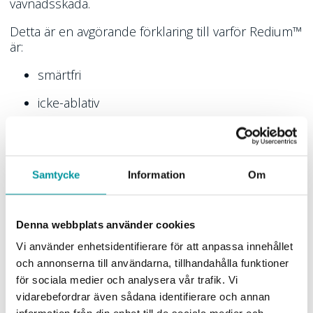
vävnadsskada.
Detta är en avgörande förklaring till varför Redium™
är:
smärtfri
icke-ablativ
utan synlig downtime
Samtycke
Information
Om
Direkt kollagenstimulering –
ett paradigmskifte
Denna webbplats använder cookies
Traditionell laser:
Vi använder enhetsidentifierare för att anpassa innehållet
Skada → läkning → kollagen
och annonserna till användarna, tillhandahålla funktioner
för sociala medier och analysera vår trafik. Vi
vidarebefordrar även sådana identifierare och annan
Redium™: