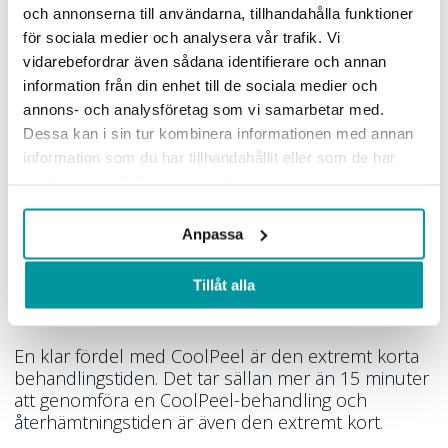
och annonserna till användarna, tillhandahålla funktioner
för sociala medier och analysera vår trafik. Vi
vidarebefordrar även sådana identifierare och annan
information från din enhet till de sociala medier och
annons- och analysföretag som vi samarbetar med.
Dessa kan i sin tur kombinera informationen med annan
information som du har tillhandahållit eller som de har
Något som är unikt för just våra co₂-modeller är att
de låter dig genomför
CoolPeel-behandlingar
.
samlat in när du har använt deras tjänster.
CoolPeel är en patenterad teknik som låter en
behandla mörkare hudtyper utan risk för
Anpassa
pigmentering. Det är världens enda co₂-
laserbehandling som gör det möjligt att behandla
Tillåt alla
ablativt utan värmeuppbyggnad i huden eller
termisk skada.
En klar fördel med CoolPeel är den extremt korta
behandlingstiden. Det tar sällan mer än 15 minuter
att genomföra en CoolPeel-behandling och
återhämtningstiden är även den extremt kort.