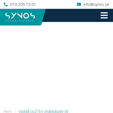
010-205 15 01
info@synos.se
Hem
»
Vaddå co2? En snabbguide till