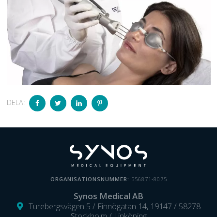
DELA:
ORGANISATIONSNUMMER:
556871-8075
Synos Medical AB
Turebergsvägen 5 / Finnögatan 14, 19147 / 58278
Stockholm / Linköping