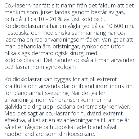
Co₂-lasern har fått sitt namn från det faktum att det
medium som ljuset färdas genom består av gas,
och då till ca 10 – 20 % av just koldioxid.
Koldioxidlasrarna har en våglängd på ca 10 600 nm.
I estetiska och medicinska sammanhang har co₂-
lasrarna en rad användningsområden. Vanligt är att
man behandla ärr, bristningar, rynkor och utför
olika slags dermatologisk kirurgi med
koldioxidlasrar. Det händer också att man använder
co2-lasrar inom gynekologin.
Koldioxidlasrar kan byggas för att bli extremt
kraftfulla och används därför ibland inom industrin,
för bland annat svetsning. När det gäller
användning inom vår bransch kommer man
självklart aldrig upp i sådana extrema styrkenivåer.
Med det sagt är co₂-lasrar för hudvård extremt
effektiva, vilket är en av anledningarna till att de är
så efterfrågade och uppskattade bland såväl
hudbehandlare som klinikbesökare.