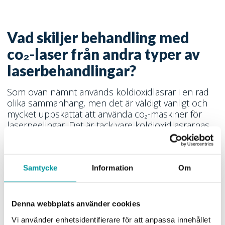
Vad skiljer behandling med
co₂-laser från andra typer av
laserbehandlingar?
Som ovan nämnt används koldioxidlasrar i en rad
olika sammanhang, men det är väldigt vanligt och
mycket uppskattat att använda co₂-maskiner för
laserpeelingar. Det är tack vare koldioxidlasrarnas
förmåga att stimulera kollagenproduktionen och ge
synliga resultat på kort tid. Effekten är också mycket
god vid behandling av rynkor (se nedan).
Samtycke
Information
Om
Denna webbplats använder cookies
Vi använder enhetsidentifierare för att anpassa innehållet